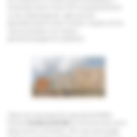
De modulaire en circulaire woonontwikkeling in 
Amsterdam Noord omvat 103 huurappartementen 
uit het middensegment, gebouwd met 
geprefabriceerde houten modules. Poppies zet een 
nieuwe standaard voor bewust, 
gemeenschapsgericht stadsleven.
Tijdens de verhuisperiode organiseerde MaMa 
Pioneers 
borrels op het dak
 op het terras waar buren 
elkaar kunnen ontmoeten. Het is een eenvoudige 