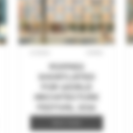
21/7/2026
POPPIES
POPPIES
SHORTLISTED
FOR WORLD
ARCHITECTURE
FESTIVAL 2026
READ MORE