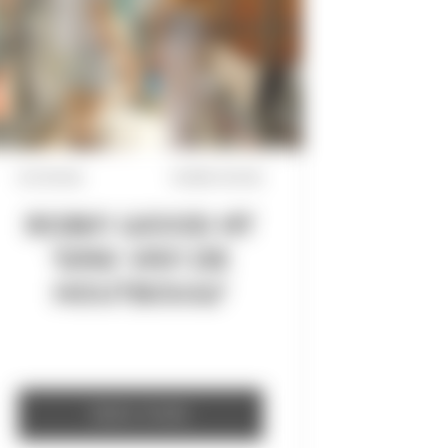
15/7/2026
ROBIN WOOD
ROBIN WOOD AT
'DAG VAN DE
HOUTBOUW'
READ MORE