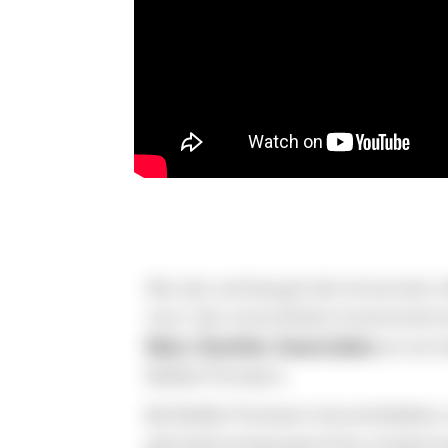
We zijn verheugd dat te kunnen d
voor zijn innovatieve houtconstr
Marc Koehler Associates
 en tot
MaMa Pioneers.
Bij MaMa Pioneers herontdekken 
gemeenschapsgerichte omgevinge