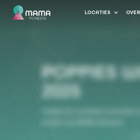
LOCATIES
OVE
POPPIES W
2025
Ontdek de modulaire innovatie e
project van MaMa Pioneers.