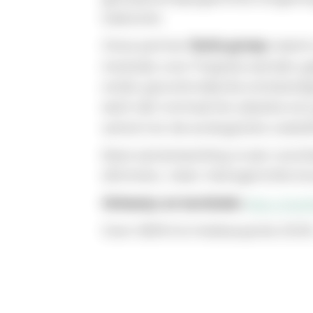
toekomst.
Onze partner 
Derix-groep
 neemt
modules voor Poppies werden ge
onder gecontroleerde omstandighe
werk dat normaal ter plaatse zo
verkort en de ecologische voetaf
Deze samenwerking is een voorbee
slimmere, meer mensgerichte bo
Ontwerp en techniek:
Marc Koeh
Over DERIX & Holzbaupreis 2025