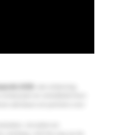
upreis 2025
, een erkenning 
is ontworpen en ontwikkeld door 
 van adviseurs en partners voor 
laire, circulaire en 
n vandaag, met het oog op de 