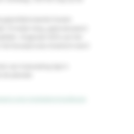
e geprefabriceerde houten 
n 13 meter lang, geproduceerd 
aliteit. Ongeveer 60% van het 
r het bouwproces drastisch werd 
 van huisvesting ligt in 
 de planeet.
avers voor modulaire houtbouw