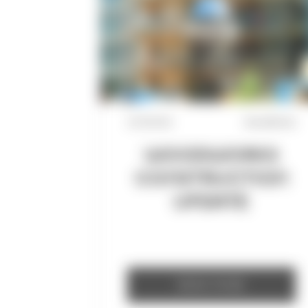
31/7/2026
WoodWorks
WOODWORKS
CONSTRUCTION
UPDATE
READ MORE