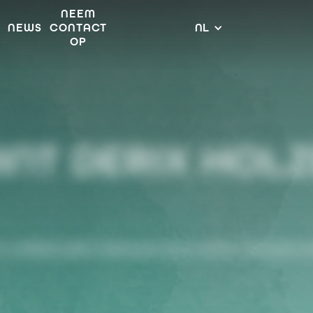
NEEM
R
NEWS
CONTACT
NL
OP
INT DERIX HOL
n collaboratief vakmanschap achter het bekro