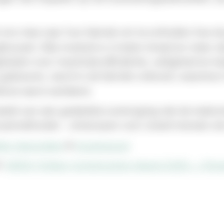
 ons mee naar hun fabriek om te onthullen hoe d
bouwd. Elke module is 4 meter breed en meer da
den voor maximale efficiëntie, veiligheid en kw
u gebeuren, werd in de fabriek voltooid, waardoo
druk werd verkleind.
ld van een gedeelde overtuiging dat de toekomst
uwmethoden - ontworpen voor zowel mensen als
ler Associates
 & 
Superwood
: 
DERIX Timber Construction Award 2025 — Pap