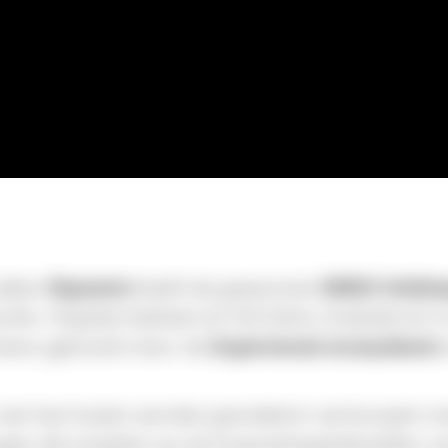
elen 
Papavers
 heeft de gewonnen 
DERIX Holzba
uctie. Poppies bestaat uit 103 Derix-modules en 
 leven gebracht door de 
Superwood-ecosysteem
we hoe huizen worden gecreëerd: we bouwen modu
n die inspelen op de huisvestingsbehoeften va